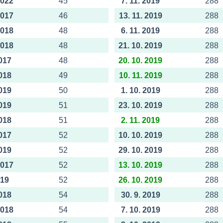
2022
45
7. 11. 2019
288
2017
46
13. 11. 2019
288
2018
48
6. 11. 2019
288
2018
48
21. 10. 2019
288
2017
48
20. 10. 2019
288
2018
49
10. 11. 2019
288
2019
50
1. 10. 2019
288
2019
51
23. 10. 2019
288
2018
51
2. 11. 2019
288
2017
52
10. 10. 2019
288
2019
52
29. 10. 2019
288
2017
52
13. 10. 2019
288
019
52
26. 10. 2019
288
2018
54
30. 9. 2019
288
2018
54
7. 10. 2019
288