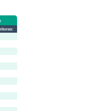
s
ituras: