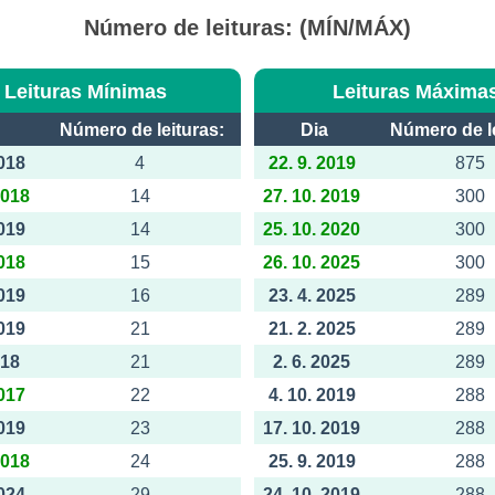
Número de leituras: (MÍN/MÁX)
Leituras Mínimas
Leituras Máxima
Número de leituras:
Dia
Número de le
2018
4
22. 9. 2019
875
2018
14
27. 10. 2019
300
2019
14
25. 10. 2020
300
2018
15
26. 10. 2025
300
2019
16
23. 4. 2025
289
2019
21
21. 2. 2025
289
018
21
2. 6. 2025
289
2017
22
4. 10. 2019
288
2019
23
17. 10. 2019
288
2018
24
25. 9. 2019
288
2024
29
24. 10. 2019
288