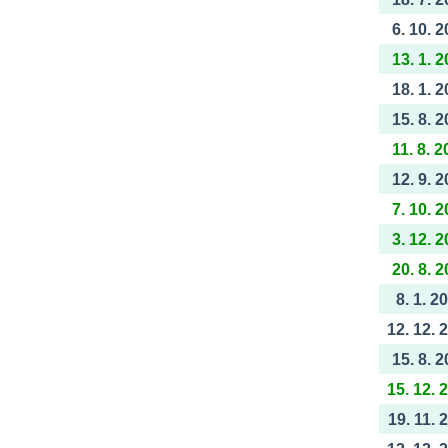
6. 10. 
13. 1. 
18. 1. 
15. 8. 
11. 8. 
12. 9. 
7. 10. 
3. 12. 
20. 8. 
8. 1. 2
12. 12. 
15. 8. 
15. 12. 
19. 11. 