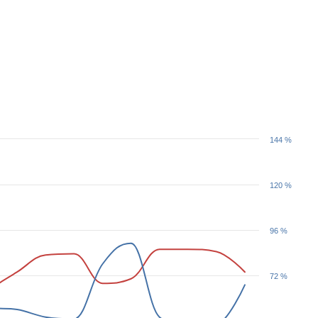
144 %
120 %
96 %
72 %