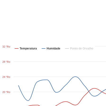
32 °Ro
Temperatura
Humidade
Ponto de Orvalho
28 °Ro
24 °Ro
20 °Ro