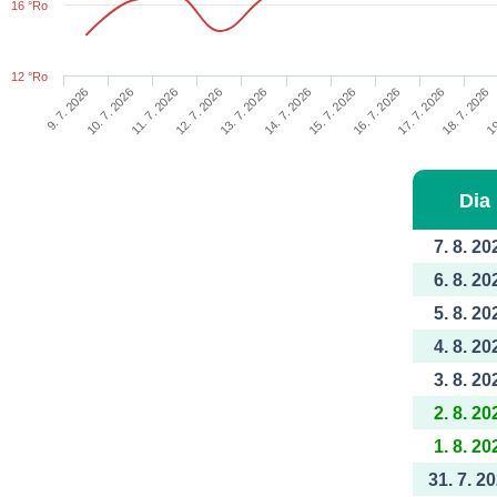
16 °Ro
12 °Ro
9. 7. 2026
14. 7. 2026
19
12. 7. 2026
17. 7. 2026
10. 7. 2026
15. 7. 2026
13. 7. 2026
18. 7. 2026
11. 7. 2026
16. 7. 2026
Dia
7. 8. 20
6. 8. 20
5. 8. 20
4. 8. 20
3. 8. 20
2. 8. 20
1. 8. 20
31. 7. 2