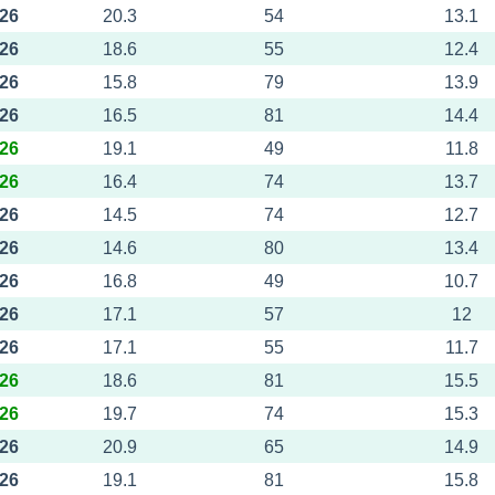
026
20.3
54
13.1
026
18.6
55
12.4
026
15.8
79
13.9
026
16.5
81
14.4
026
19.1
49
11.8
026
16.4
74
13.7
026
14.5
74
12.7
026
14.6
80
13.4
026
16.8
49
10.7
026
17.1
57
12
026
17.1
55
11.7
026
18.6
81
15.5
026
19.7
74
15.3
026
20.9
65
14.9
026
19.1
81
15.8