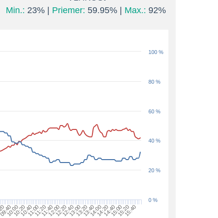
Min.:
23% |
Priemer:
59.95% |
Max.:
92%
100 %
80 %
60 %
40 %
20 %
0 %
20
09:40
10:00
10:20
10:40
11:00
11:20
11:40
12:00
12:20
12:40
13:00
13:20
13:40
14:00
14:20
14:40
15:00
15:20
15:40