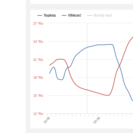
Teplota
Vlhkosť
Rosný bod
27 °Ro
24 °Ro
21 °Ro
18 °Ro
15 °Ro
12 °Ro
15:05
03:05