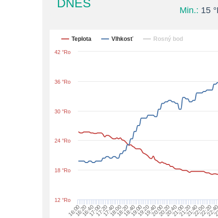
DNES
Min.:
15 °
Teplota
Vlhkosť
Rosný bod
42 °Ro
36 °Ro
30 °Ro
24 °Ro
18 °Ro
12 °Ro
16:00
16:20
16:40
17:00
17:20
17:40
18:00
18:20
18:40
19:00
19:20
19:40
20:00
20:20
20:40
21:00
21:20
21:40
22:00
22:20
22:4
2