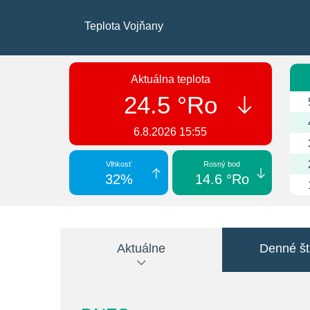
Teplota Vojňany
Aktuálna teplota
24.5 °Ro
6.8.2026 15:55
Vlhkosť
Rosný bod
32%
14.6 °Ro
Aktuálne
Denné šta