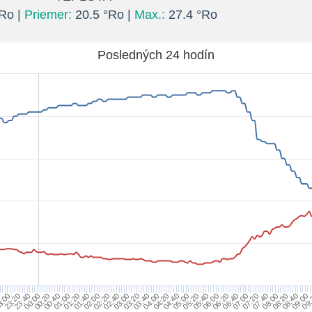
Ro |
Priemer:
20.5 °Ro |
Max.:
27.4 °Ro
Posledných 24 hodín
0
3:00
23:20
23:40
00:00
00:20
00:40
01:00
01:20
01:40
02:00
02:20
02:40
03:00
03:20
03:40
04:00
04:20
04:40
05:00
05:20
05:40
06:00
06:20
06:40
07:00
07:20
07:40
08:00
08:20
08:40
09:00
09: