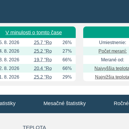
V minulosti o tomto čase
5. 8. 2026
25.7 °Ro
26%
Umiestnenie:
4. 8. 2026
25.2 °Ro
27%
Počet meraní:
3. 8. 2026
19.7 °Ro
66%
Merané od:
2. 8. 2026
20.4 °Ro
66%
Najvyššia teplota
1. 8. 2026
25.2 °Ro
29%
Najnižšia teplota
tistiky
Mesačné štatistiky
Ročné 
TEPLOTA