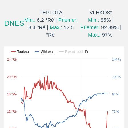
TEPLOTA
VLHKOSť
Min.:
6.2 °Ré |
Priemer:
Min.:
85% |
DNES
8.4 °Ré |
Max.:
12.5
Priemer:
92.89% |
°Ré
Max.:
97%
Posledných 24 hodín
Teplota
Vlhkosť
Rosný bod
24 °Ré
144 %
20 °Ré
120 %
16 °Ré
96 %
12 °Ré
72 %