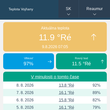
SK
Reaumur
Teplota Vojňany
Aktuálna teplota
11.9 °Ré
9.8.2026 07:05
Vlhkosť
Rosný bod
97%
11.5 °Ré
V minulosti o tomto čase
8. 8. 2026
13.8 °Ré
92%
7. 8. 2026
16.1 °Ré
89%
6. 8. 2026
15.8 °Ré
82%
5. 8. 2026
16.1 °Ré
79%