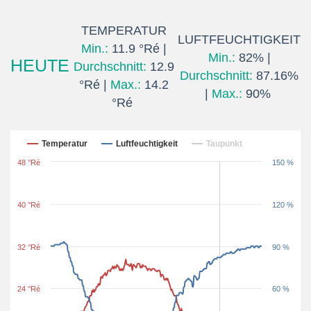
TEMPERATUR
LUFTFEUCHTIGKEIT
Min.:
11.9 °Ré |
Min.:
82% |
HEUTE
Durchschnitt:
12.9
Durchschnitt:
87.16%
°Ré |
Max.:
14.2
|
Max.:
90%
°Ré
Letzten 24 Stunden
Temperatur
Luftfeuchtigkeit
Taupunkt
48 °Ré
150 %
40 °Ré
120 %
32 °Ré
90 %
24 °Ré
60 %