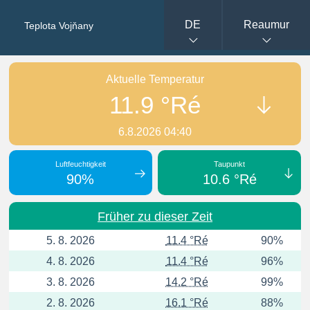
DE
Reaumur
Teplota Vojňany
Aktuelle Temperatur
11.9 °Ré
6.8.2026 04:40
Luftfeuchtigkeit
Taupunkt
90%
10.6 °Ré
Früher zu dieser Zeit
5. 8. 2026
11.4 °Ré
90%
4. 8. 2026
11.4 °Ré
96%
3. 8. 2026
14.2 °Ré
99%
2. 8. 2026
16.1 °Ré
88%