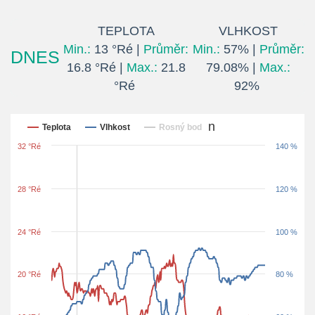
TEPLOTA
VLHKOST
Min.:
13 °Ré |
Průměr:
Min.:
57% |
Průměr:
DNES
16.8 °Ré |
Max.:
21.8
79.08% |
Max.:
°Ré
92%
Posledních 24 hodin
Teplota
Vlhkost
Rosný bod
32 °Ré
140 %
28 °Ré
120 %
24 °Ré
100 %
20 °Ré
80 %