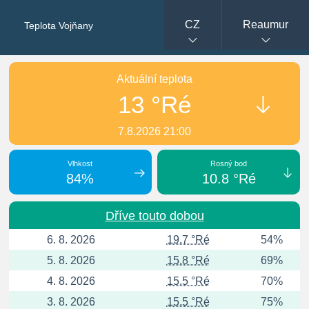
CZ
Reaumur
Teplota Vojňany
Aktuální teplota
13 °Ré
7.8.2026 21:00
Vlhkost
Rosný bod
84%
10.8 °Ré
Dříve touto dobou
6. 8. 2026
19.7 °Ré
54%
5. 8. 2026
15.8 °Ré
69%
4. 8. 2026
15.5 °Ré
70%
3. 8. 2026
15.5 °Ré
75%