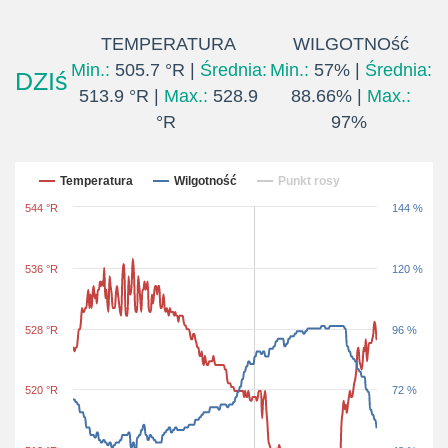
TEMPERATURA
WILGOTNOść
Min.:
505.7 °R |
Średnia:
Min.:
57% |
Średnia:
DZIś
513.9 °R |
Max.:
528.9
88.66% |
Max.:
°R
97%
Ostatnie 24 godziny
Temperatura
Wilgotność
Punkt rosy
544 °R
144 %
536 °R
120 %
528 °R
96 %
520 °R
72 %