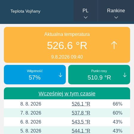
PL
Rankine
Teplota Vojňany
Aktualna temperatura
526.6 °R
9.8.2026 09:40
Wilgotność
Punkt rosy
57%
510.9 °R
Wcześniej w tym czasie
8. 8. 2026
526.1 °R
66%
7. 8. 2026
537.8 °R
60%
6. 8. 2026
543.5 °R
43%
5. 8. 2026
544.1 °R
43%