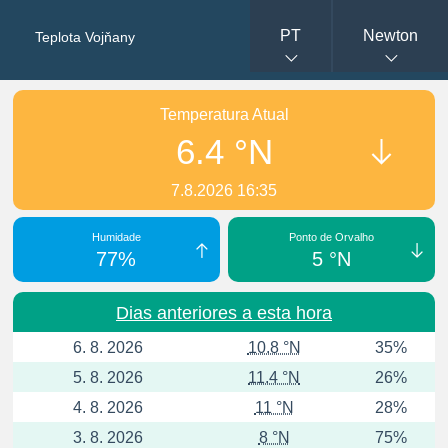
PT
Newton
Teplota Vojňany
Temperatura Atual
6.4 °N
7.8.2026 16:35
Humidade
Ponto de Orvalho
77%
5 °N
Dias anteriores a esta hora
6. 8. 2026
10.8 °N
35%
5. 8. 2026
11.4 °N
26%
4. 8. 2026
11 °N
28%
3. 8. 2026
8 °N
75%