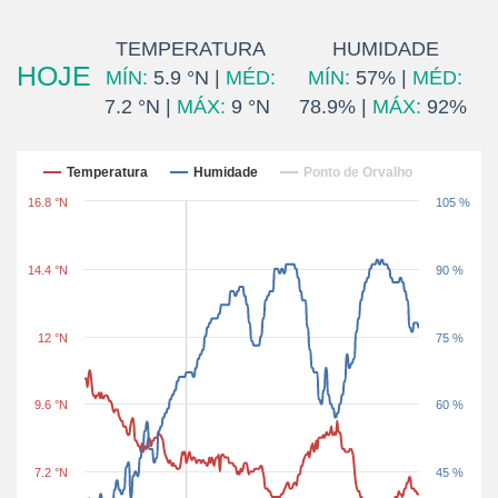
TEMPERATURA
HUMIDADE
HOJE
MÍN:
5.9 °N |
MÉD:
MÍN:
57% |
MÉD:
7.2 °N |
MÁX:
9 °N
78.9% |
MÁX:
92%
Últimas 24 horas
Temperatura
Humidade
Ponto de Orvalho
16.8 °N
105 %
14.4 °N
90 %
12 °N
75 %
9.6 °N
60 %
7.2 °N
45 %