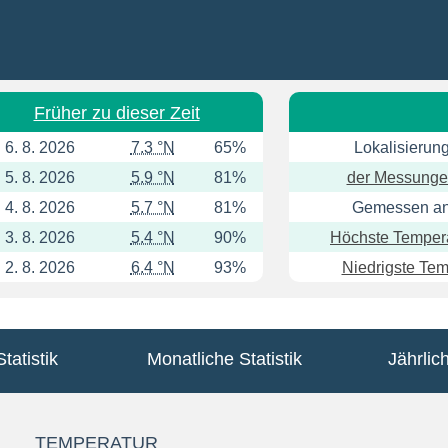
Früher zu dieser Zeit
6. 8. 2026
7.3 °N
65%
Lokalisierung
5. 8. 2026
5.9 °N
81%
der Messunge
4. 8. 2026
5.7 °N
81%
Gemessen an
3. 8. 2026
5.4 °N
90%
Höchste Tempera
2. 8. 2026
6.4 °N
93%
Niedrigste Tem
tatistik
Monatliche Statistik
Jährlich
TEMPERATUR