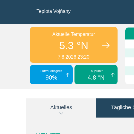
Teplota Vojňany
Aktuelle Temperatur
5.3 °N
7.8.2026 23:20
Luftfeuchtigkeit
Taupunkt
90%
4.8 °N
Aktuelles
Tägliche S