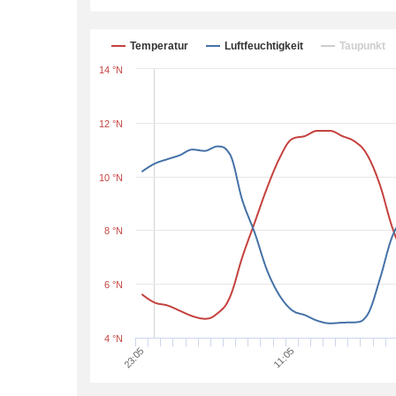
Temperatur
Luftfeuchtigkeit
Taupunkt
14 °N
12 °N
10 °N
8 °N
6 °N
4 °N
23:05
11:05