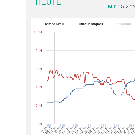
HEUTE
Min.:
5.2 °
Temperatur
Luftfeuchtigkeit
Taupunkt
10 °N
9 °N
8 °N
7 °N
6 °N
5 °N
00:05
01:05
02:05
03:05
04:05
05:05
06:05
23:25
00:25
01:25
02:25
03:25
04:25
05:25
06
23:45
00:45
01:45
02:45
03:45
04:45
05:45