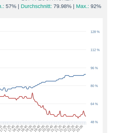
.:
57% |
Durchschnitt:
79.98% |
Max.:
92%
128 %
112 %
96 %
80 %
64 %
48 %
22:05
23:05
17:05
18:05
19:05
20:05
21:05
17:25
18:25
19:25
20:25
21:25
22:25
45
17:45
18:45
19:45
20:45
21:45
22:45