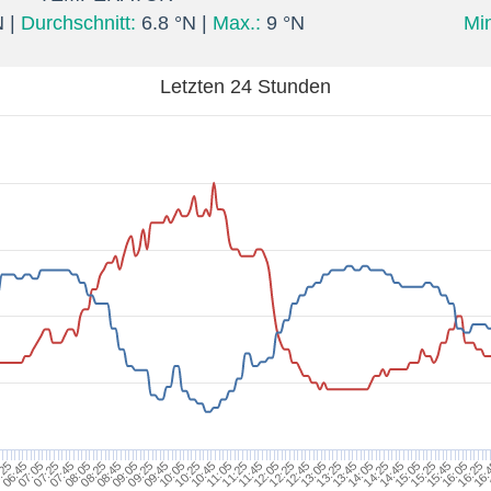
N |
Durchschnitt:
6.8 °N |
Max.:
9 °N
Min
Letzten 24 Stunden
07:05
08:05
09:05
10:05
11:05
12:05
13:05
14:05
15:05
16:05
:25
07:25
08:25
09:25
10:25
11:25
12:25
13:25
14:25
15:25
16:25
06:45
07:45
08:45
09:45
10:45
11:45
12:45
13:45
14:45
15:45
16: