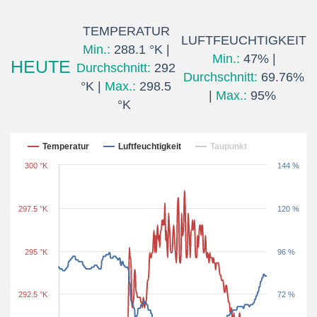
TEMPERATUR
LUFTFEUCHTIGKEIT
Min.:
288.1 °K |
Min.:
47% |
HEUTE
Durchschnitt:
292
Durchschnitt:
69.76%
°K |
Max.:
298.5
|
Max.:
95%
°K
Letzten 24 Stunden
Temperatur
Luftfeuchtigkeit
Taupunkt
300 °K
144 %
297.5 °K
120 %
295 °K
96 %
292.5 °K
72 %