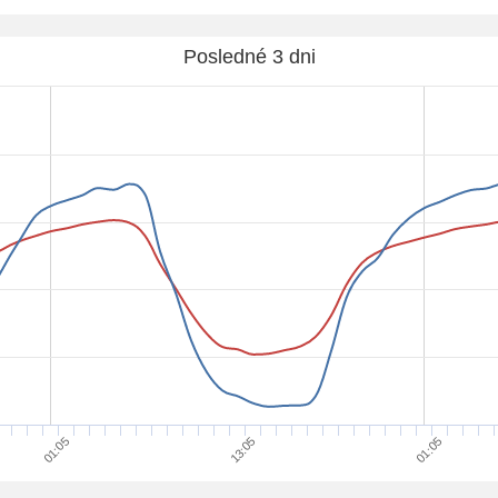
Posledné 3 dni
01:05
13:05
01:05