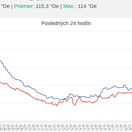
 °De |
Priemer:
115.3 °De |
Max.:
114 °De
Posledných 24 hodín
8:15
09:15
10:15
11:15
12:15
13:15
14:15
15:15
16:15
17:15
18:15
55
08:55
09:55
10:55
11:55
12:55
13:55
14:55
15:55
16:55
17:55
08:35
09:35
10:35
11:35
12:35
13:35
14:35
15:35
16:35
17:35
18