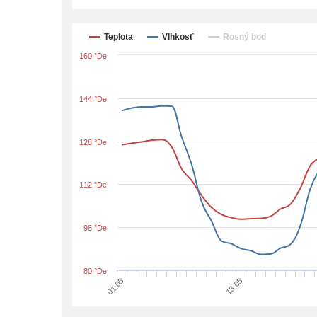
Teplota
Vlhkosť
Rosný bod
160 °De
144 °De
128 °De
112 °De
96 °De
80 °De
13:05
01:05