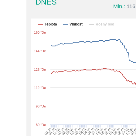
DNES
Min.:
116
Teplota
Vlhkosť
Rosný bod
160 °De
144 °De
128 °De
112 °De
96 °De
80 °De
01:15
02:15
03:15
04:15
05:15
06:15
07:15
0
01:55
02:55
03:55
04:55
05:55
06:55
07:
01:35
02:35
03:35
04:35
05:35
06:35
07:35