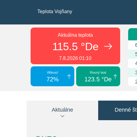
Teplota Vojňany
Aktuálna teplota
115.5 °De
7.8.2026 01:10
Vlhkosť
Rosný bod
72%
123.5 °De
Aktuálne
Denné šta