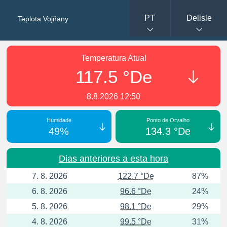
PT
Delisle
Teplota Vojňany
Temperatura Atual
117.5 °De
8.8.2026 12:50
Humidade
Ponto de Orvalho
49%
134.3 °De
Dias anteriores a esta hora
7. 8. 2026
122.7 °De
87%
6. 8. 2026
96.6 °De
24%
5. 8. 2026
98.1 °De
29%
4. 8. 2026
99.5 °De
31%