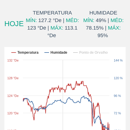
TEMPERATURA
HUMIDADE
MÍN:
127.2 °De |
MÉD:
MÍN:
49% |
MÉD:
HOJE
123 °De |
MÁX:
113.1
78.15% |
MÁX:
°De
95%
Últimas 24 horas
Temperatura
Humidade
Ponto de Orvalho
132 °De
144 %
128 °De
120 %
124 °De
96 %
120 °De
72 %