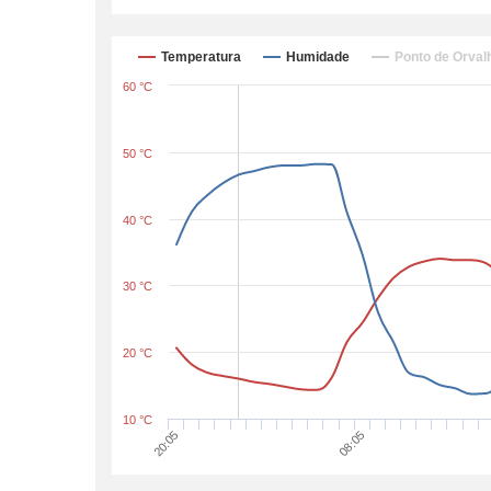
Temperatura
Humidade
Ponto de Orval
60 °C
50 °C
40 °C
30 °C
20 °C
10 °C
20:05
08:05