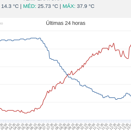
14.3 °C |
MÉD:
25.73 °C |
MÁX:
37.9 °C
Últimas 24 horas
ho
04:15
05:15
06:15
07:15
08:15
09:15
10:15
11:15
12:15
13:15
:35
04:35
05:35
06:35
07:35
08:35
09:35
10:35
11:35
12:35
13:35
03:55
04:55
05:55
06:55
07:55
08:55
09:55
10:55
11:55
12:55
13: