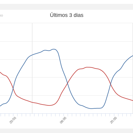
Últimos 3 dias
ho
20:05
20:05
08:05