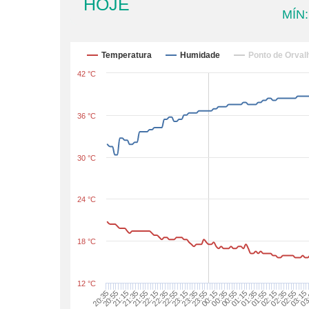
HOJE
MÍN:
Temperatura
Humidade
Ponto de Orval
42 °C
36 °C
30 °C
24 °C
18 °C
12 °C
21:15
22:15
23:15
00:15
01:15
02:15
03:15
20:35
21:35
22:35
23:35
00:35
01:35
02:35
03
20:55
21:55
22:55
23:55
00:55
01:55
02:55