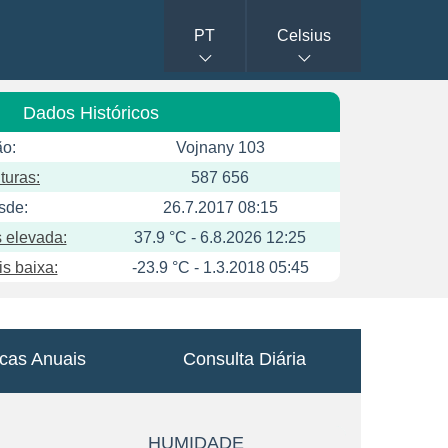
PT
Celsius
Dados Históricos
ão:
Vojnany 103
turas:
587 656
sde:
26.7.2017 08:15
 elevada:
37.9 °C - 6.8.2026 12:25
s baixa:
-23.9 °C - 1.3.2018 05:45
icas Anuais
Consulta Diária
HUMIDADE