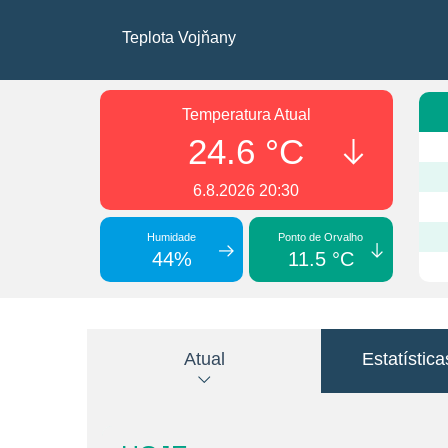
Teplota Vojňany
Temperatura Atual
24.6 °C
6.8.2026 20:30
Humidade
Ponto de Orvalho
44%
11.5 °C
Atual
Estatística