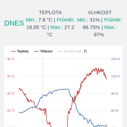
TEPLOTA
VLHKOST
Min.:
7.8 °C |
Průměr:
Min.:
31% |
Průměr:
DNES
18.05 °C |
Max.:
27.2
66.75% |
Max.:
°C
97%
Posledních 24 hodin
Teplota
Vlhkost
Rosný bod
30 °C
150 %
25 °C
120 %
20 °C
90 %
15 °C
60 %