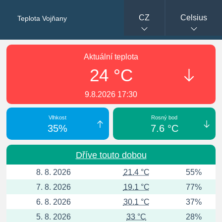
CZ
Celsius
Teplota Vojňany
Aktuální teplota
24 °C
9.8.2026 17:30
Vlhkost
Rosný bod
35%
7.6 °C
Dříve touto dobou
8. 8. 2026
21.4 °C
55%
7. 8. 2026
19.1 °C
77%
6. 8. 2026
30.1 °C
37%
5. 8. 2026
33 °C
28%