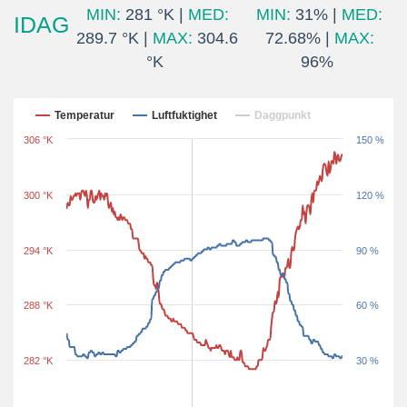
MIN:
281 °K |
MED:
MIN:
31% |
MED:
IDAG
289.7 °K |
MAX:
304.6
72.68% |
MAX:
°K
96%
Senaste 24 timmar
Temperatur
Luftfuktighet
Daggpunkt
306 °K
150 %
300 °K
120 %
294 °K
90 %
288 °K
60 %
282 °K
30 %