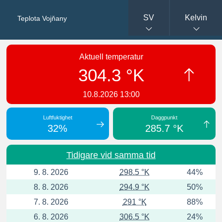
SV
Kelvin
Teplota Vojňany
Aktuell temperatur
304.3 °K
10.8.2026 13:00
Luftfuktighet
Daggpunkt
32%
285.7 °K
Tidigare vid samma tid
9. 8. 2026
298.5 °K
44%
8. 8. 2026
294.9 °K
50%
7. 8. 2026
291 °K
88%
6. 8. 2026
306.5 °K
24%