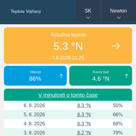
SK
Newton
Teplota Vojňany
Aktuálna teplota
5.3 °N
7.8.2026 21:25
Vlhkosť
Rosný bod
86%
4.6 °N
V minulosti o tomto čase
6. 8. 2026
8.3 °N
50%
5. 8. 2026
6.3 °N
66%
4. 8. 2026
6.3 °N
68%
3. 8. 2026
6.2 °N
79%