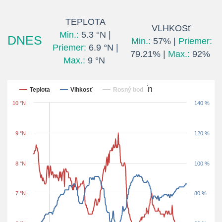
TEPLOTA
VLHKOSť
Min.:
5.3 °N |
DNES
Min.:
57% |
Priemer:
Priemer:
6.9 °N |
79.21% |
Max.:
92%
Max.:
9 °N
Posledných 24 hodín
Teplota
Vlhkosť
Rosný bod
10 °N
140 %
9 °N
120 %
8 °N
100 %
7 °N
80 %