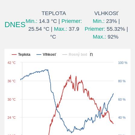
TEPLOTA
VLHKOSť
Min.:
14.3 °C |
Priemer:
Min.:
23% |
DNES
25.54 °C |
Max.:
37.9
Priemer:
55.32% |
°C
Max.:
92%
Posledných 24 hodín
Teplota
Vlhkosť
Rosný bod
42 °C
100 %
36 °C
80 %
30 °C
60 %
24 °C
40 %