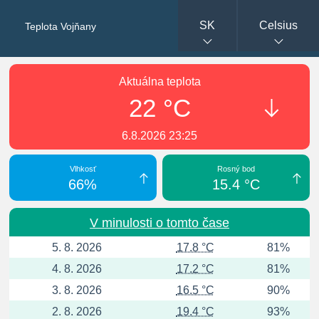
SK
Celsius
Teplota Vojňany
Aktuálna teplota
22 °C
6.8.2026 23:25
Vlhkosť
Rosný bod
66%
15.4 °C
V minulosti o tomto čase
5. 8. 2026
17.8 °C
81%
4. 8. 2026
17.2 °C
81%
3. 8. 2026
16.5 °C
90%
2. 8. 2026
19.4 °C
93%