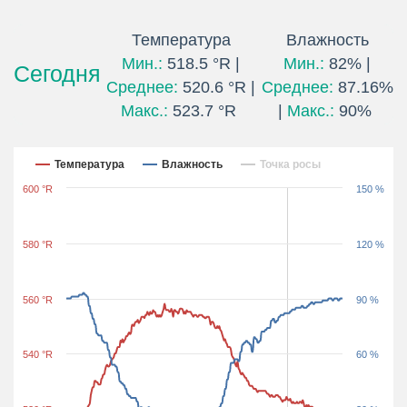
Температура
Влажность
Мин.:
518.5 °R |
Мин.:
82% |
Сегодня
Среднее:
520.6 °R |
Среднее:
87.16%
Макс.:
523.7 °R
|
Макс.:
90%
Последние 24 часа
Температура
Влажность
Точка росы
600 °R
150 %
580 °R
120 %
560 °R
90 %
540 °R
60 %