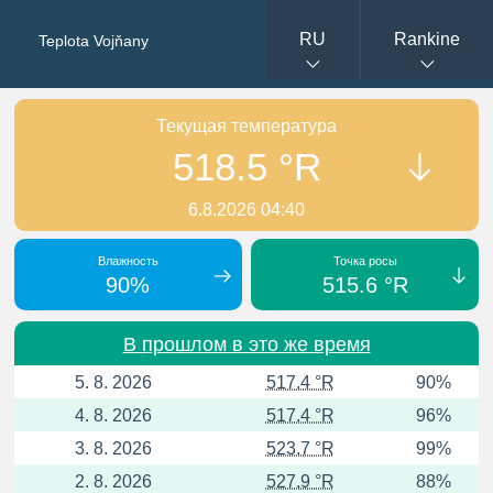
RU
Rankine
Teplota Vojňany
Текущая температура
518.5 °R
6.8.2026 04:40
Влажность
Точка росы
90%
515.6 °R
В прошлом в это же время
5. 8. 2026
517.4 °R
90%
4. 8. 2026
517.4 °R
96%
3. 8. 2026
523.7 °R
99%
2. 8. 2026
527.9 °R
88%