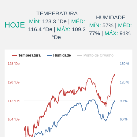
TEMPERATURA
HUMIDADE
MÍN:
123.3 °De |
MÉD:
HOJE
MÍN:
57% |
MÉD:
116.4 °De |
MÁX:
109.2
77% |
MÁX:
91%
°De
Últimas 24 horas
Temperatura
Humidade
Ponto de Orvalho
128 °De
150 %
120 °De
120 %
112 °De
90 %
104 °De
60 %