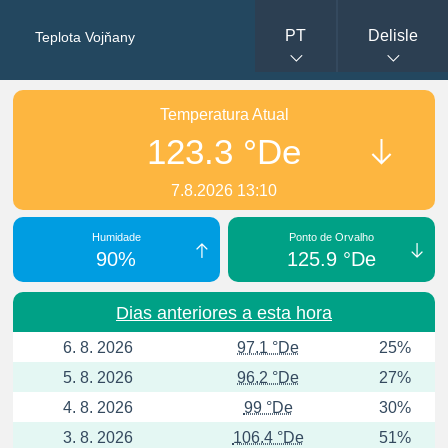
PT
Delisle
Teplota Vojňany
Temperatura Atual
123.3 °De
7.8.2026 13:10
Humidade
Ponto de Orvalho
90%
125.9 °De
Dias anteriores a esta hora
6. 8. 2026
97.1 °De
25%
5. 8. 2026
96.2 °De
27%
4. 8. 2026
99 °De
30%
3. 8. 2026
106.4 °De
51%