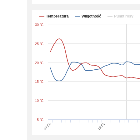
Temperatura
Wilgotność
Punkt rosy
30 °C
25 °C
20 °C
15 °C
10 °C
5 °C
07:55
19:55