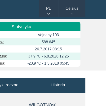
PL
Celsius
Statystyka
Vojnany 103
ów:
588 645
:
26.7.2017 08:15
ura:
37.9 °C - 6.8.2026 12:25
ra:
-23.9 °C - 1.3.2018 05:45
yki roczne
Historia
WILGOTNOść