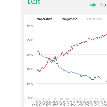
DZIś
Min.:
7.8 
Temperatura
Wilgotność
Punkt rosy
30 °C
25 °C
20 °C
15 °C
10 °C
5 °C
07:45
08:45
09:45
10:45
11:45
12:45
13:45
07:05
08:05
09:05
10:05
11:05
12:05
13:05
14
07:25
08:25
09:25
10:25
11:25
12:25
13:25