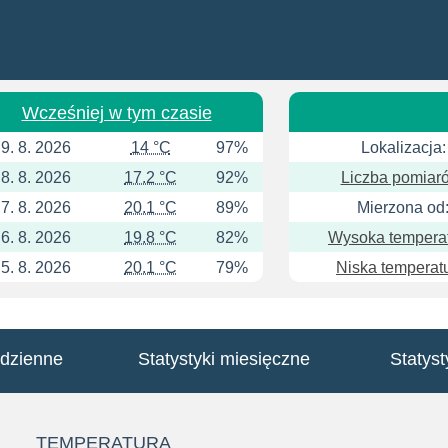
Wcześniej w tym czasie
9. 8. 2026
14 °C
97%
Lokalizacja:
8. 8. 2026
17.2 °C
92%
Liczba pomiar
7. 8. 2026
20.1 °C
89%
Mierzona od
6. 8. 2026
19.8 °C
82%
Wysoka temperat
5. 8. 2026
20.1 °C
79%
Niska temperatu
 dzienne
Statystyki miesięczne
Statyst
TEMPERATURA