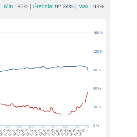
Min.:
85% |
Średnia:
92.34% |
Max.:
96%
150 %
120 %
90 %
60 %
30 %
0 %
05:45
06:45
00:45
01:45
02:45
03:45
04:45
01:05
02:05
03:05
04:05
05:05
06:05
25
01:25
02:25
03:25
04:25
05:25
06:25