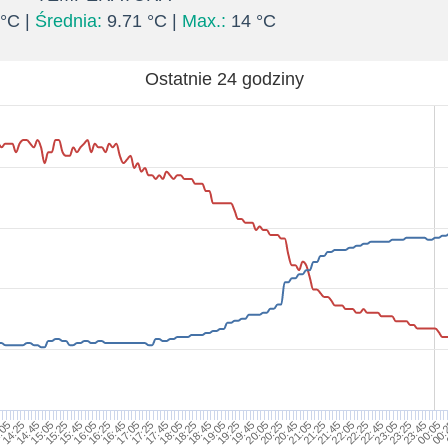
°C |
Średnia:
9.71 °C |
Max.:
14 °C
Ostatnie 24 godziny
14:45
15:45
16:45
17:45
18:45
19:45
20:45
21:45
22:45
23:45
:05
15:05
16:05
17:05
18:05
19:05
20:05
21:05
22:05
23:05
00:05
14:25
15:25
16:25
17:25
18:25
19:25
20:25
21:25
22:25
23:25
00: