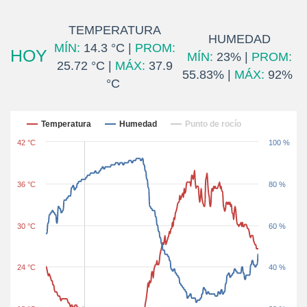
TEMPERATURA
HUMEDAD
MÍN:
14.3 °C |
PROM:
HOY
MÍN:
23% |
PROM:
25.72 °C |
MÁX:
37.9
55.83% |
MÁX:
92%
°C
Últimas 24 horas
Temperatura
Humedad
Punto de rocío
42 °C
100 %
36 °C
80 %
30 °C
60 %
24 °C
40 %