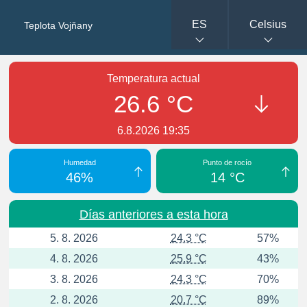
ES
Celsius
Teplota Vojňany
Temperatura actual
26.6 °C
6.8.2026 19:35
Humedad
Punto de rocío
46%
14 °C
Días anteriores a esta hora
5. 8. 2026
24.3 °C
57%
4. 8. 2026
25.9 °C
43%
3. 8. 2026
24.3 °C
70%
2. 8. 2026
20.7 °C
89%