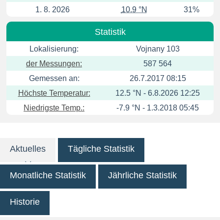
1. 8. 2026
10.9 °N
31%
Statistik
Lokalisierung:
Vojnany 103
der Messungen:
587 564
Gemessen an:
26.7.2017 08:15
Höchste Temperatur:
12.5 °N - 6.8.2026 12:25
Niedrigste Temp.:
-7.9 °N - 1.3.2018 05:45
Aktuelles
Tägliche Statistik
Monatliche Statistik
Jährliche Statistik
Historie