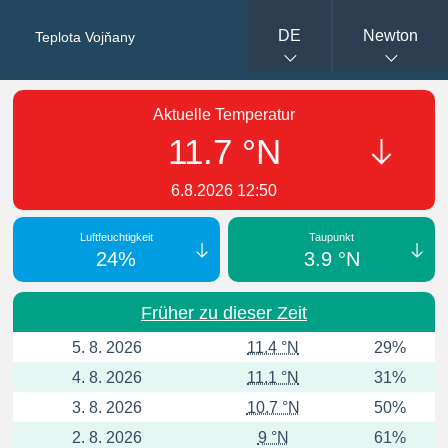
DE
Newton
Teplota Vojňany
Aktuelle Temperatur
11.7 °N
6.8.2026 12:50
Luftfeuchtigkeit
Taupunkt
24%
3.9 °N
Früher zu dieser Zeit
5. 8. 2026
11.4 °N
29%
4. 8. 2026
11.1 °N
31%
3. 8. 2026
10.7 °N
50%
2. 8. 2026
9 °N
61%