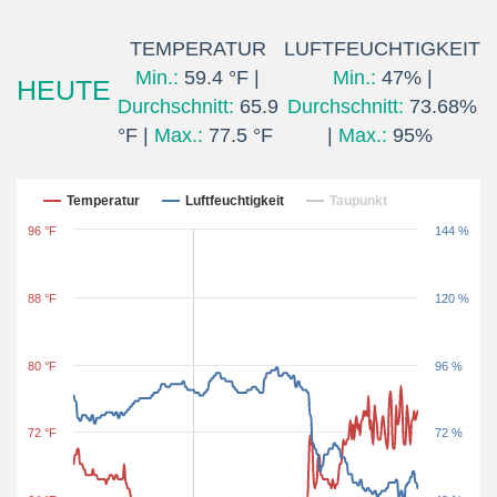
TEMPERATUR
LUFTFEUCHTIGKEIT
Min.:
59.4 °F |
Min.:
47% |
HEUTE
Durchschnitt:
65.9
Durchschnitt:
73.68%
°F |
Max.:
77.5 °F
|
Max.:
95%
Letzten 24 Stunden
Temperatur
Luftfeuchtigkeit
Taupunkt
96 °F
144 %
88 °F
120 %
80 °F
96 %
72 °F
72 %