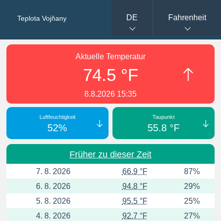
DE
Fahrenheit
Teplota Vojňany
Aktuelle Temperatur
74.5 °F
8.8.2026 15:35
Luftfeuchtigkeit
Taupunkt
52%
55.8 °F
Früher zu dieser Zeit
7. 8. 2026
66.9 °F
87%
6. 8. 2026
94.8 °F
29%
5. 8. 2026
95.5 °F
25%
4. 8. 2026
92.7 °F
27%