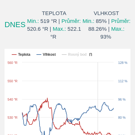
TEPLOTA
VLHKOST
Min.:
519 °R |
Průměr:
Min.:
85% |
Průměr:
DNES
520.6 °R |
Max.:
522.1
88.26% |
Max.:
°R
93%
Posledních 24 hodin
Teplota
Vlhkost
Rosný bod
560 °R
128 %
550 °R
112 %
540 °R
96 %
530 °R
80 %