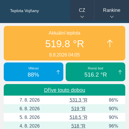
CZ
Rankine
Teplota Vojňany
Aktuální teplota
519.8 °R
8.8.2026 04:05
Vlhkost
Rosný bod
88%
516.2 °R
Dříve touto dobou
7. 8. 2026
531.3 °R
86%
6. 8. 2026
519 °R
90%
5. 8. 2026
518.5 °R
90%
4. 8. 2026
518 °R
96%