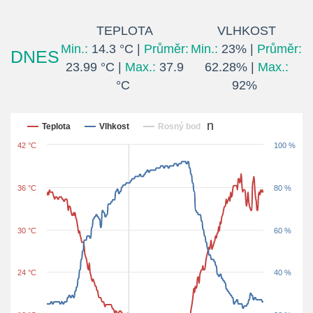
TEPLOTA
VLHKOST
Min.:
14.3 °C |
Průměr:
Min.:
23% |
Průměr:
DNES
23.99 °C |
Max.:
37.9
62.28% |
Max.:
°C
92%
Posledních 24 hodin
Teplota
Vlhkost
Rosný bod
42 °C
100 %
36 °C
80 %
30 °C
60 %
24 °C
40 %