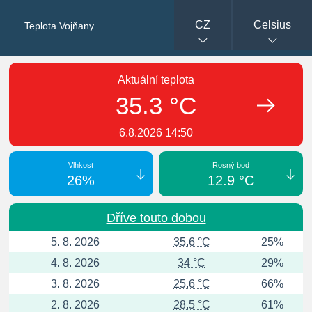
CZ
Celsius
Teplota Vojňany
Aktuální teplota
35.3 °C
6.8.2026 14:50
Vlhkost
Rosný bod
26%
12.9 °C
Dříve touto dobou
5. 8. 2026
35.6 °C
25%
4. 8. 2026
34 °C
29%
3. 8. 2026
25.6 °C
66%
2. 8. 2026
28.5 °C
61%