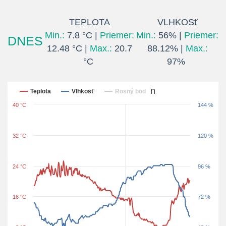
TEPLOTA
VLHKOSť
Min.:
7.8 °C |
Priemer:
Min.:
56% |
Priemer:
DNES
12.48 °C |
Max.:
20.7
88.12% |
Max.:
°C
97%
Posledných 24 hodín
Teplota
Vlhkosť
Rosný bod
40 °C
144 %
32 °C
120 %
24 °C
96 %
16 °C
72 %