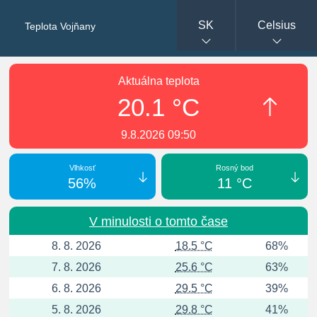
SK
Celsius
Teplota Vojňany
Aktuálna teplota
20.1 °C
9.8.2026 09:50
Vlhkosť
Rosný bod
56%
11 °C
V minulosti o tomto čase
8. 8. 2026
18.5 °C
68%
7. 8. 2026
25.6 °C
63%
6. 8. 2026
29.5 °C
39%
5. 8. 2026
29.8 °C
41%